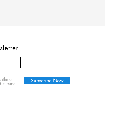
letter
htlinie
Subscribe Now
d stimme