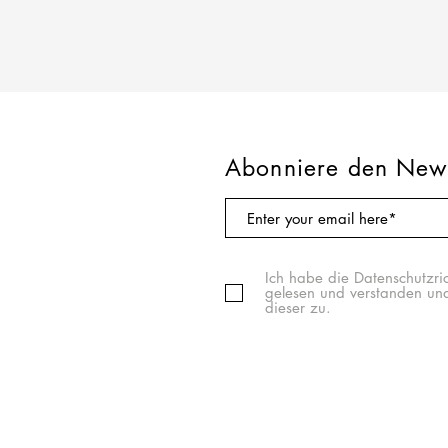
Abonniere den News
Ich habe die Datenschutzric
gelesen und verstanden un
dieser zu.